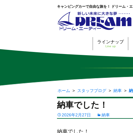
キャンピングカーで自由な旅を！ ドリーム・
ラインナップ
Line up
ホーム
>
スタッフブログ
>
納車
>
納
納車でした！
2026年2月27日
納車
納車でした！