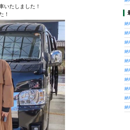
納
車いたしました！
た！
納
納
納
納
納
納
納
納
納
納