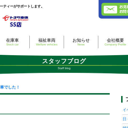
エーティーがサポートします。
Skip
在庫車
福祉車両
お知らせ
会社概要
to
Stock car
Welfare vehicles
News
Company Profile
content
スタッフブログ
Staff blog
車でした！
イ
日