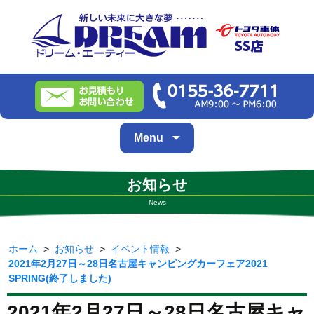
Skip
Menu
to
content
お知らせ
News
ホーム
>
お知らせ
>
イベント情報
>
2021年2月27日～28日名古屋キャンピングカーフェア2021
SPRING(終了しました)
2021年2月27日～28日名古屋キャ