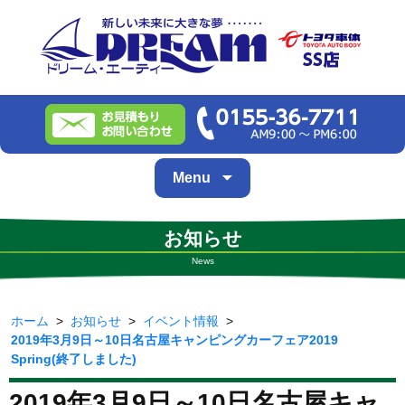
Skip
Menu
to
content
お知らせ
News
ホーム
>
お知らせ
>
イベント情報
>
2019年3月9日～10日名古屋キャンピングカーフェア2019
Spring(終了しました)
2019年3月9日～10日名古屋キャ