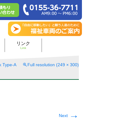
リンク
Link
k Type-A
Full resolution (249 × 300)
→
Next