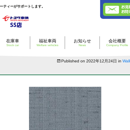
エーティーがサポートします。
Skip
在庫車
福祉車両
お知らせ
会社概要
to
Stock car
Welfare vehicles
News
Company Profile
content
Published on
2022年12月24日
in
Wal