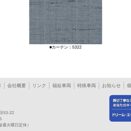
■カーテン：5322
車
会社概要
リンク
福祉車両
特殊車両
お知らせ
53-22
6
日・毎週火曜日定休）